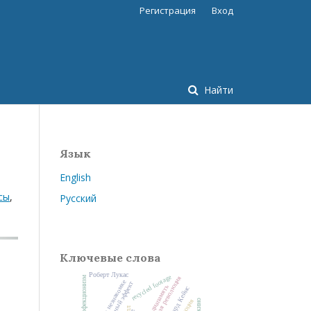
Регистрация
Вход
Найти
Язык
English
сы
,
Русский
Ключевые слова
Роберт Лукас
recycled footage
я
мелодрама о незнакомке
архивный эффект
медиапамять