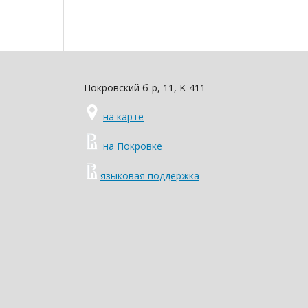
Покровский б-р, 11, K-411
на карте
на Покровке
языковая поддержка